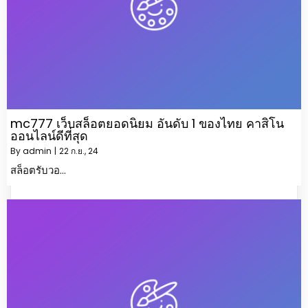
mc777 เว็บสล็อตยอดนิยม อันดับ 1 ของไทย คาสิโน
ออนไลน์ดีที่สุด
By
admin
|
22
ก.ย., 24
สล็อตรับวอ…