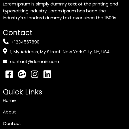
Lorem Ipsum is simply dummy text of the printing and
typesetting industry. Lorem Ipsum has been the
industry's standard dummy text ever since the 1500s
Contact
+1234567890
1, My Address, My Street, New York City, NY, USA
contact@domain.com
Quick Links
Home
About
Contact