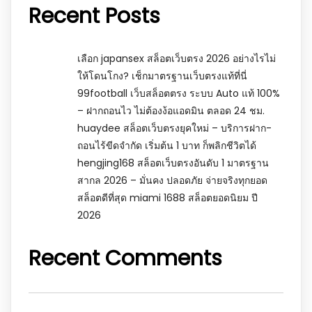
Recent Posts
เลือก japansex สล็อตเว็บตรง 2026 อย่างไรไม่
ให้โดนโกง? เช็กมาตรฐานเว็บตรงแท้ที่นี่
99football เว็บสล็อตตรง ระบบ Auto แท้ 100%
– ฝากถอนไว ไม่ต้องง้อแอดมิน ตลอด 24 ชม.
huaydee สล็อตเว็บตรงยุคใหม่ – บริการฝาก-
ถอนไร้ขีดจำกัด เริ่มต้น 1 บาท ก็พลิกชีวิตได้
hengjing168 สล็อตเว็บตรงอันดับ 1 มาตรฐาน
สากล 2026 – มั่นคง ปลอดภัย จ่ายจริงทุกยอด
สล็อตดีที่สุด miami 1688 สล็อตยอดนิยม ปี
2026
Recent Comments