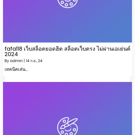
fafa118 เว็บสล็อตยอดฮิต สล็อตเว็บตรง ไม่ผ่านเอเย่นต์
2024
By
admin
|
14
ก.ย., 24
เทคนิคเล่น…