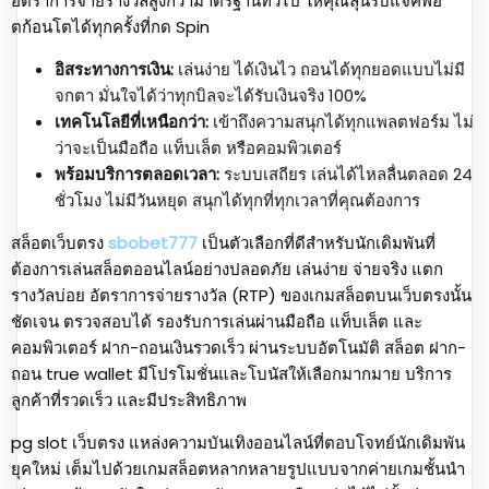
อัตราการจ่ายรางวัลสูงกว่ามาตรฐานทั่วไป ให้คุณลุ้นรับแจ็คพอ
ตก้อนโตได้ทุกครั้งที่กด Spin
อิสระทางการเงิน:
เล่นง่าย ได้เงินไว ถอนได้ทุกยอดแบบไม่มี
จกตา มั่นใจได้ว่าทุกบิลจะได้รับเงินจริง 100%
เทคโนโลยีที่เหนือกว่า:
เข้าถึงความสนุกได้ทุกแพลตฟอร์ม ไม่
ว่าจะเป็นมือถือ แท็บเล็ต หรือคอมพิวเตอร์
พร้อมบริการตลอดเวลา:
ระบบเสถียร เล่นได้ไหลลื่นตลอด 24
ชั่วโมง ไม่มีวันหยุด สนุกได้ทุกที่ทุกเวลาที่คุณต้องการ
สล็อตเว็บตรง
sbobet777
เป็นตัวเลือกที่ดีสำหรับนักเดิมพันที่
ต้องการเล่นสล็อตออนไลน์อย่างปลอดภัย เล่นง่าย จ่ายจริง แตก
รางวัลบ่อย อัตราการจ่ายรางวัล (RTP) ของเกมสล็อตบนเว็บตรงนั้น
ชัดเจน ตรวจสอบได้ รองรับการเล่นผ่านมือถือ แท็บเล็ต และ
คอมพิวเตอร์ ฝาก-ถอนเงินรวดเร็ว ผ่านระบบอัตโนมัติ สล็อต ฝาก-
ถอน true wallet มีโปรโมชั่นและโบนัสให้เลือกมากมาย บริการ
ลูกค้าที่รวดเร็ว และมีประสิทธิภาพ
pg slot เว็บตรง แหล่งความบันเทิงออนไลน์ที่ตอบโจทย์นักเดิมพัน
ยุคใหม่ เต็มไปด้วยเกมสล็อตหลากหลายรูปแบบจากค่ายเกมชั้นนำ