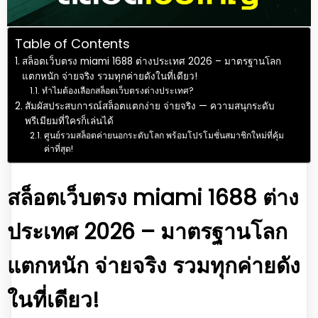
Table of Contents
สล็อตเว็บตรง miami 1688 ต่างประเทศ 2026 – มาตรฐานโลก
แตกหนัก จ่ายจริง รวมทุกค่ายดังในที่เดียว!
ทำไมต้องเลือกสล็อตเว็บตรงต่างประเทศ?
สัมผัสประสบการณ์สล็อตแตกง่าย จ่ายจริง — ความสนุกระดับ
พรีเมียมที่ใครก็เล่นได้
ศูนย์รวมสล็อตค่ายนอกระดับโลก พร้อมโปรโมชั่นสมาชิกใหม่ที่คุ้ม
ค่าที่สุด!
สล็อตเว็บตรง miami 1688 ต่าง
ประเทศ 2026 – มาตรฐานโลก
แตกหนัก จ่ายจริง รวมทุกค่ายดัง
ในที่เดียว!