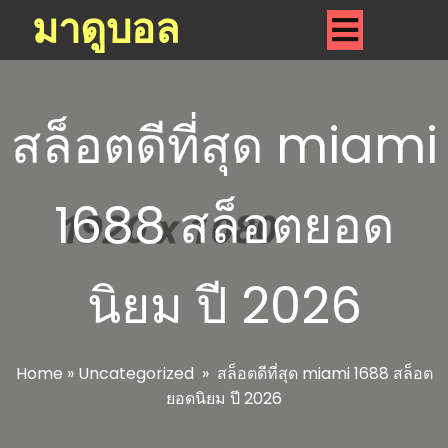
มาดูบอล
สล็อตดีที่สุด miami
1688 สล็อตยอด
นิยม ปี 2026
Home
»
Uncategorized
»
สล็อตดีที่สุด miami 1688 สล็อต
ยอดนิยม ปี 2026