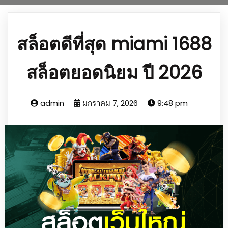
สล็อตดีที่สุด miami 1688
สล็อตยอดนิยม ปี 2026
admin
มกราคม 7, 2026
9:48 pm