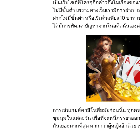
เป็นเว็บไซต์ที่ใครๆก็กล่าวถึงในเรื่อ
ไม่มีขั้นต่ำ เพราะทางเว็บเรามีการฝาก-ถ
ฝากไม่มีขั้นต่ำ หรือเริ่มต้นเพียง 10 บาท
ได้มีการพัฒนาปัญหาจากในอดีตนั่นเองค
การเล่นเกมส์คาสิโนที่สมัยก่อนนั้น ทุกคน
ชุมนุมในแต่ละวัน เพื่อที่จะหนีภรรยาอ
กันเยอะมากที่สุด มากกว่าผู้หญิงอีกด้วย 