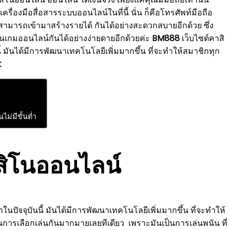
ครื่องมือสื่อสารระบบออนไลน์ในที่นี้ นั่น ก็คือโทรศัพท์มือถือ
ัน สามารถเข้ามาสร้างรายได้ กันได้อย่างสะดวกสบายอีกด้วย ซึ่ง
เล่นเกมออนไลน์กันได้อย่างง่ายดายอีกด้วยค่ะ
BM888
เว็บไซต์คาสิ
้ มันได้มีการพัฒนาเทคโนโลยีเพิ่มมากขึ้น ที่จะทำให้สมาชิกทุก
t
ม่มีขั้นต่ำ
ิโนออนไลน์
ในปัจจุบันนี้ มันได้มีการพัฒนาเทคโนโลยีเพิ่มมากขึ้น ที่จะทำให้
รเลือกเล่นกันมากมายเลยทีเดียว เพราะมันเป็นการเล่นพนัน ที่