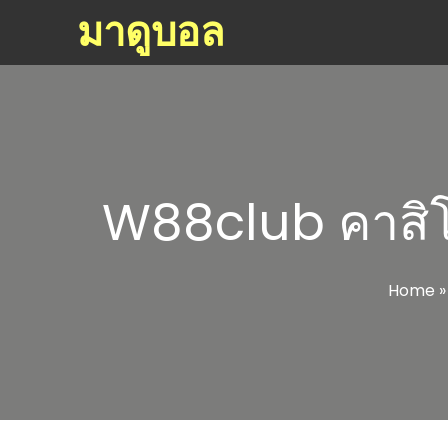
มาดูบอล
W88club คาสิโ
Home