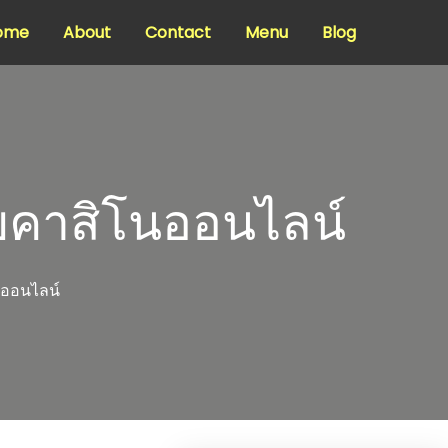
ome
About
Contact
Menu
Blog
บคาสิโนออนไลน์
นออนไลน์