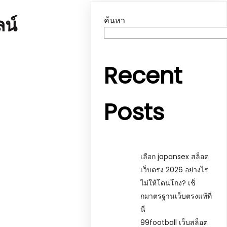
น์
ค้นหา
Recent
Posts
เลือก japansex สล็อต
เว็บตรง 2026 อย่างไร
ไม่ให้โดนโกง? เช็
กมาตรฐานเว็บตรงแท้ที่
นี่
99football เว็บสล็อต